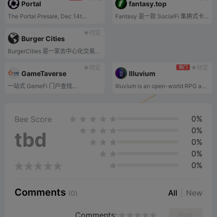
Portal
fantasy.top
The Portal Presale, Dec 14t...
Fantasy 是一款 SocialFi 集换式卡牌游戏 (TCG)，玩家可以使用加密 Twitter 影响者的交易卡进行在线游戏，从而将他们的社交资本和研究专业知识货币化。
待定
Burger Cities
BurgerCities 是一家去中心化交易所 (DEX)，不可替代代币 (NFT) 构成了 Burger Cities 的一体化 MetaFi 平台。
待定
待定
热门
GameTaverse
Illuvium
一站式 GameFi 门户查找...
Illuvium is an open-world RPG adventure game on the Ethereum blockchain that allows players to collect, exchange, and battle NFT assets. In Illuvium, players will encounter creatures called Illuvials that can be defeated and captured. If a capture is successful, a new NFT asset representing the Illuvial is minted and stored in a wallet. These NFTs can then be used in battle or exchanged. Additionally, Illuvium will provide these features with zero gas fees by leveraging the Layer-2 solution Immutable X.
0%
Bee Score
0%
tbd
0%
0%
0%
Comments
All
New
(0)
Comments:
Post