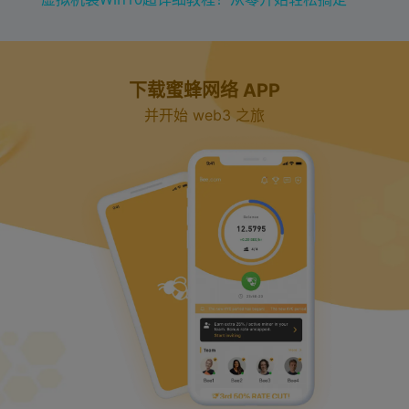
a
y
下载蜜蜂网络 APP
并开始 web3 之旅
V
i
d
e
o