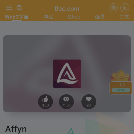
Web3宇宙
游戏
DApp
蜂巢
生态
+
1.8
Claim
333
71.6K
93
Affyn