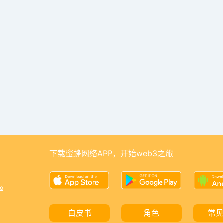
下载蜜蜂网络APP，开始web3之旅
o
白皮书
角色
常