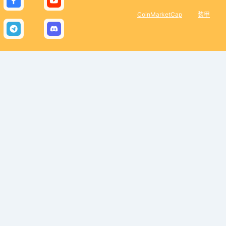
CoinMarketCap
装甲