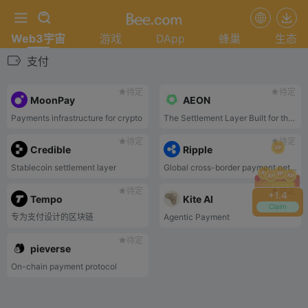
Web3宇宙
游戏
DApp
蜂巢
生态
支付
待定
待定
MoonPay
AEON
Payments infrastructure for crypto
The Settlement Layer Built for the Agentic Economy
待定
待定
Credible
Ripple
Stablecoin settlement layer
Global cross-border payment network
待定
待定
+
1.6
Tempo
Kite AI
Claim
专为支付设计的区块链
Agentic Payment
待定
pieverse
On-chain payment protocol