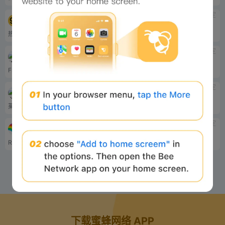
待定
待定
Coin98 Wallet
Polka wallet
热门钱包Coin98 钱包
热钱包：波卡钱包
待定
待定
Frame wallet
Liquality wallet
Frame 注重隐私的 PC-...
热门钱包：Liquality 钱包...
待定
待定
Litecoin Official Wallet
Argent
莱特币官方钱包
Hot Wallet: Argent is an Et...
待定
待定
rainbow
Wallet-AVAX Wallet
Rainbow is a fun, easy and ...
热钱包：Avalanche Walle...
1
2
下载蜜蜂网络 APP