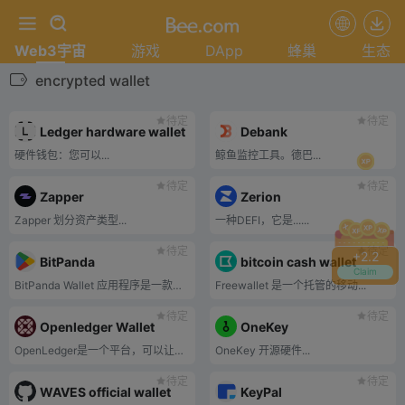
Web3宇宙
游戏
DApp
蜂巢
生态
encrypted wallet
待定
待定
Ledger hardware wallet
Debank
硬件钱包：您可以...
鲸鱼监控工具。德巴...
待定
待定
Zapper
Zerion
Zapper 划分资产类型...
一种DEFI，它是......
待定
待定
+
2.2
BitPanda
bitcoin cash wallet
Claim
BitPanda Wallet 应用程序是一款可...
Freewallet 是一个托管的移动...
待定
待定
Openledger Wallet
OneKey
OpenLedger是一个平台，可以让用户在...
OneKey 开源硬件...
待定
待定
WAVES official wallet
KeyPal