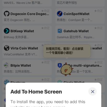
WAVES，Waves Lite 客户端...
双芯片硬件钱包
待定
待定
Dogecoin Core Dogecoin Official Wallet
CoinSpotWallet
官方 Dogecoin 钱包，...
热钱包：CoinSpot 是一个...
待定
待定
BitKeep Wallet
Gatehub Wallet
BitKeep 支持多链...
GateHub 是比特币、Ripple...
待定
待定
Virta Coin Wallet
ethereum classic wallet
别看网页啦，看我！点击解锁
一个专属陪聊小跟班！
VirtaCoinWallet 支持 VT...
以太坊经典官方...
待定
待定
Bitpie Wallet
BitGo multi-signature wallet
热钱包：比特派钱包...
热钱包：BitGo 是一个区块...
待定
待定
Electrum
Circle Wallet
Electrum 的焦点是......
Circle成立于2...
待定
待定
Rabby Wallet
Token pocket
浏览器插件钱包制作...
热钱包：Tokenpocket