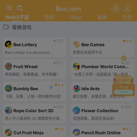
Web3宇宙
游戏
DApp
蜂巢
生态
蜜蜂游戏
待定
4.8
Bee Lottery
Bee Games
Bee Lottery is a decentrali...
免费在线游戏平台
待定
待定
Fruit Wheel
Plumber World Connect Pipes
燃烧橡胶，称霸赛道，争夺荣耀！
"水管工世界--连接管道 "是一款益智游戏，玩家需要将各种形状和方向的管道连接起来，将水从源头引到目的地。.
4.4
4.7
+
1.4
Bumbly Bee
Idle Ants
Claim
飞翔、采集，让每一滴水都有价值！
建立蚁群，收集资源，击退对手。.
待定
待定
Rope Color Sort 3D
Flower Collection
进入令人着迷的 3D 绳索颜色分类世界！
花团锦簇，营造花海仙境！
4.6
4.2
Cut Fruit Ninja
Pencil Rush Online