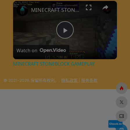
×
MINECRAFT STONEBLOCK GAMEPLAY
P
Watch on
l
MINECRAFT STONEBLOCK GAMEPLAY
a
© 2021-2026.保留所有权利。.
隐私政策
|
服务条款
y
V
i