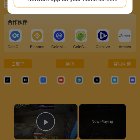
全球最大的 Web3 门户网站
合作伙伴
CoinCarp
Binance
CoinMarketCap
CoinGecko
Coinlive
Armors
白皮书
角色
常见问题
×
Now Playing
Play Video