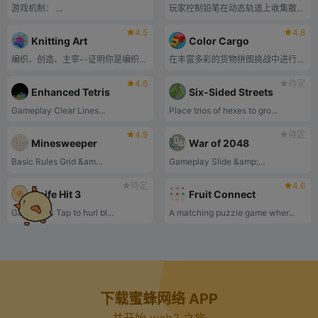
游戏机制： ...
玩家控制铅笔在动态轨道上收集散落的铅笔，同时避开障碍物，最终利用收集到的铅笔完成关卡目标
4.5
4.8
Knitting Art
Color Cargo
编织、创造、主宰--证明你是编织艺术大师！
在丰富多彩的货物拼图挑战中进行分类、匹配和竞赛！
4.6
待定
Enhanced Tetris
Six-Sided Streets
‌Gameplay‌ ‌Clear Lines...
Place trios of hexes to gro...
4.9
待定
Minesweeper
War of 2048
‌Basic Rules‌ ‌Grid &am...
‌Gameplay‌ ‌Slide &amp;...
待定
4.6
Knife Hit 3
Fruit Connect
‌Gameplay‌: Tap to ‌hurl bl...
A matching puzzle game wher...
下载蜜蜂网络 APP