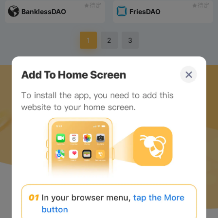
待定
待定
BanklessDAO
FriesDAO
1
2
3
下载蜜蜂网络 APP
并开始 web3 之旅