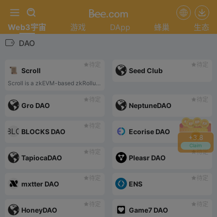
Web3宇宙
游戏
DApp
蜂巢
生态
DAO
待定
待定
Scroll
Seed Club
Scroll is a zkEVM-based zkRollup on Ethereum that enables native compatibility for existing Ethereum applications and tools.
待定
待定
Gro DAO
NeptuneDAO
待定
待定
BLOCKS DAO
Ecorise DAO
+
4.0
Claim
待定
待定
TapiocaDAO
Pleasr DAO
待定
待定
mxtter DAO
ENS
待定
待定
HoneyDAO
Game7 DAO