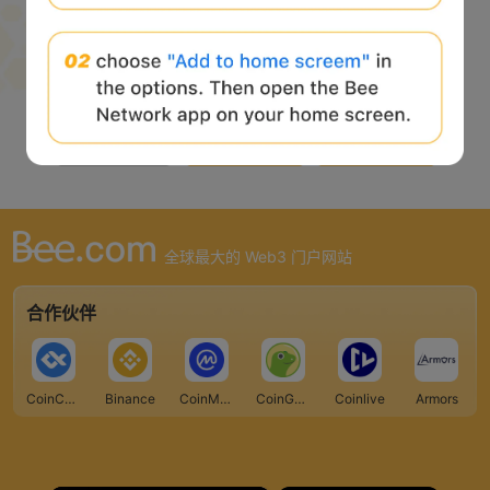
全球最大的 Web3 门户网站
合作伙伴
CoinCarp
Binance
CoinMarketCap
CoinGecko
Coinlive
Armors