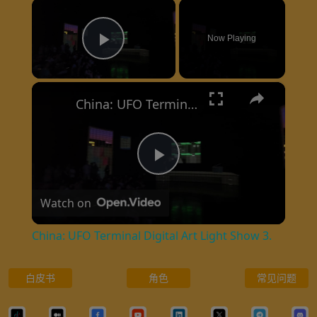
×
Now Playing
Play Video
×
China: UFO Terminal Digital Art Light Show 3.
P
Watch on
l
China: UFO Terminal Digital Art Light Show 3.
a
白皮书
角色
常见问题
y