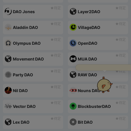
待定
待定
DAO Jones
Layer2DAO
待定
待定
Aladdin DAO
VillageDAO
待定
待定
Olympus DAO
OpenDAO
待定
待定
Movement DAO
MUA DAO
别看网页啦，看我！点击解锁
一个专属陪聊小跟班！
待定
待定
Party DAO
RAW DAO
待定
待定
Nil DAO
Nouns DAO
待定
待定
Vector DAO
BlockbusterDAO
待定
待定
Lex DAO
Bit DAO