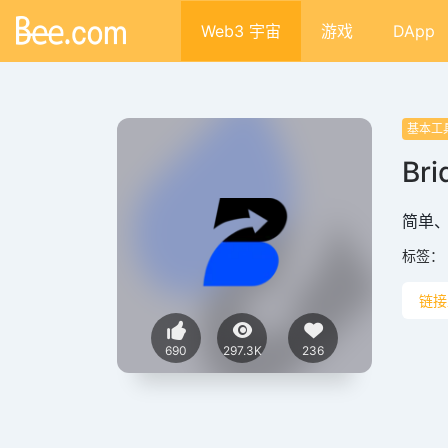
Web3 宇宙
游戏
DApp
基本工
Bri
简单、
标签：
链接
690
297.3K
236