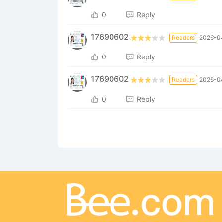
0
Reply
17690602
Readers
2026-0
0
Reply
17690602
Readers
2026-0
0
Reply