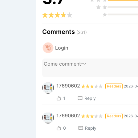
Comments
(261)
Login
17690602
Readers
2026-0
1
Reply
17690602
Readers
2026-0
0
Reply