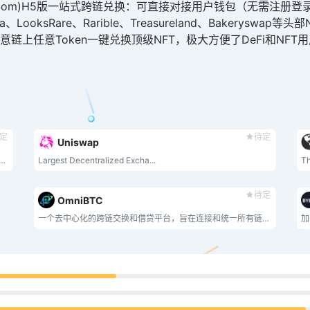
lchainbridge.com)H5版一站式跨链兑换：可直接对接用户钱包
sRare、Rarible、Treasureland、Bakeryswap等头部N
意链上任意Token一键兑换顶级NFT，极大方便了DeFi和NF
定
待定
Uniswap
简单的 DeFi 平台，供用户交换代币、赚取高收益，最重要的是享受乐趣！
Largest Decentralized Excha...
Th
待定
OmniBTC
一个去中心化的跨链交换和借贷平台，旨在连接和统一所有链上流动性。
加