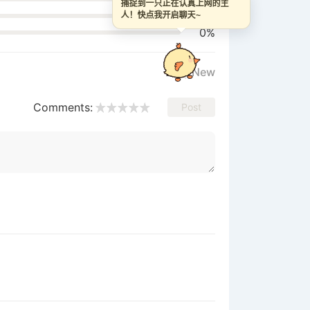
捕捉到一只正在认真上网的主
0%
人！快点我开启聊天~
0%
All
New
Comments:
Post