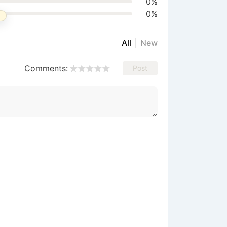
0%
0%
All
New
Comments:
Post