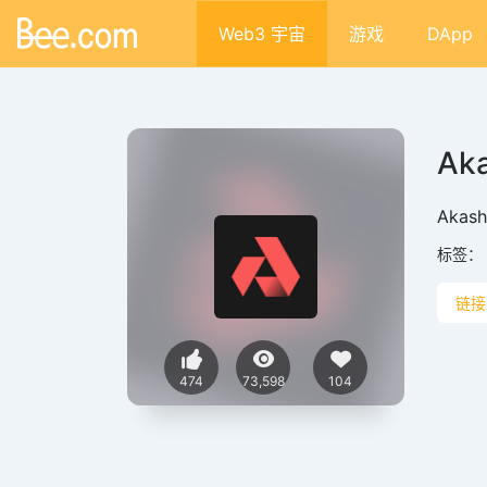
Web3 宇宙
游戏
DApp
Ak
Aka
标签：
链接
474
73,598
104