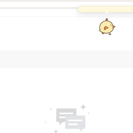
饿了饿了，可以说句好听
的‘喂喂’我吗？