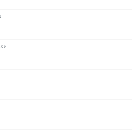
o
6
:09