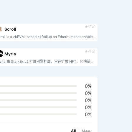
待定
Scroll
Scroll is a zkEVM-based zkRollup on Ethereum that enables native compatibility for existing Ethereum applications and tools.
待定
Myria
Myria 由 StarkEx L2 扩展引擎扩展，旨在扩展 NFT、区块链游戏等。 Myria 与 StarkWare 合作构建，提供即时交易确认、铸造和交易 NFT 时的 0 Gas 费，且不会影响用户资产的安全。 Myria 的 L2 使用 StarkWare 的 STARK 证明器开发，利用零知识汇总 (ZK-Rollup) 技术将大量传输捆绑到单个交易中，以促进每部分 (TPS) 高达 9,000 笔交易。 Myria 是一个广阔的区块链游戏生态系统，由区块链游戏中心和 Myriaverse 元宇宙组成，并由全套 Myria 基础设施支撑。 Myria 还将提供 B2B 服务，使第三方工作室和开发商能够加入 Myria 链。
0%
0%
0%
0%
0%
All
New