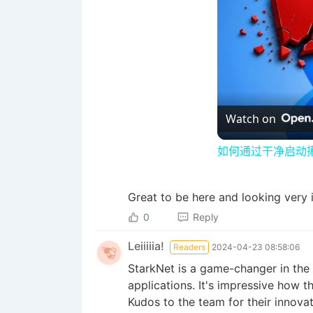
Watch on
如何通过干净启动揪
Great to be here and looking very 
0
Reply
Leiiiiia!
Readers
2024-04-23 08:58:06
StarkNet is a game-changer in the w
applications. It's impressive how t
Kudos to the team for their innovat