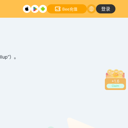
登录
Bee充值
llup”）。
+
2.0
Claim