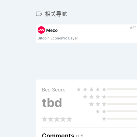
相关导航
待
Mezo
Bitcoin Economic Layer
Bee Score
tbd
Comments
(12)