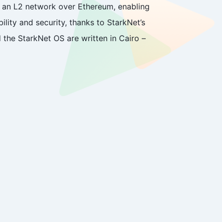
as an L2 network over Ethereum, enabling
ity and security, thanks to StarkNet’s
the StarkNet OS are written in Cairo –