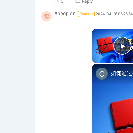
0
Reply
#beepion
Readers
2024-04-26 06:26:54
Pl
如何通过