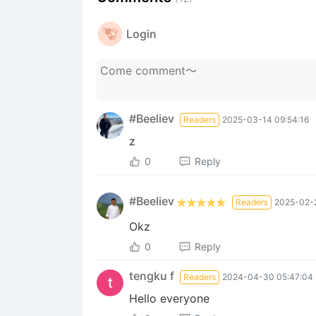
Login
#Beeliev
Readers
2025-03-14 09:54:16
z
0
Reply
#Beeliev
Readers
2025-02-2
Okz
0
Reply
tengku f
Readers
2024-04-30 05:47:04
Hello everyone