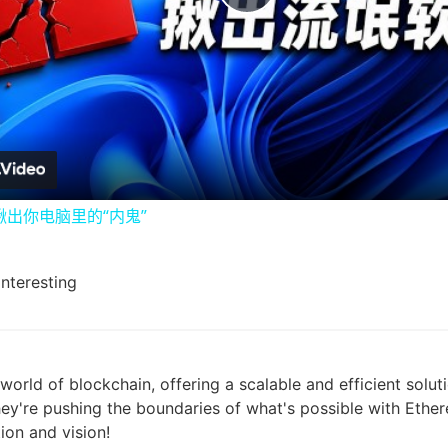
P
l
a
y
出你电脑里的“内鬼”
V
interesting
i
d
orld of blockchain, offering a scalable and efficient solut
hey're pushing the boundaries of what's possible with Ether
e
ion and vision!