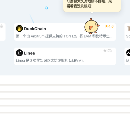
盯屏幕太久对眼睛不好哦，来
看看我洗洗眼吧！
定
4.6
DuckChain
第一个由 Arbitrum 提供支持的 TON L2。将 EVM 和比特币生态系统中的流动性和用户引入 TON。
待定
Linea
Linea 是 2 类零知识以太坊虚拟机 (zkEVM)。