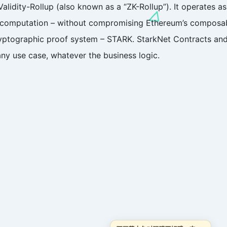
Validity-Rollup (also known as a “ZK-Rollup”). It operates 
s computation – without compromising Ethereum’s composabil
ryptographic proof system – STARK. StarkNet Contracts and 
ny use case, whatever the business logic.