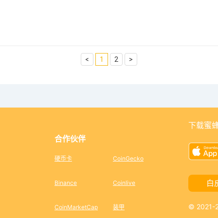
<
1
2
>
下载蜜蜂
合作伙伴
硬币卡
CoinGecko
白
Binance
Coinlive
© 2021
CoinMarketCap
装甲