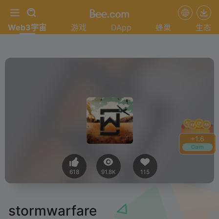
Web3宇宙
游戏
DApp
蜂巢
生态
+
1.6
Claim
618
91.8K
115
stormwarfare