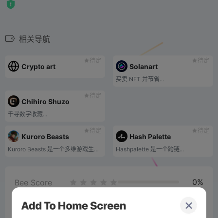
相关导航
待定
待定
Crypto art
Solanart
买卖 NFT 并节省...
待定
Chihiro Shuzo
千寻数字收藏...
待定
待定
Kuroro Beasts
Hash Palette
Kuroro Beasts 是一个多维游戏生态系统。库洛洛岛是一个不断发展的世界的背景，拥有元素力量的野兽在那里自由漫步。在这里，来自世界各地的训练师开始探索、收集、制作、战斗并掌握元素。 Kuroro Beasts 正在开发 Beast Brawl，这是一款基于网络的 PvP 战斗游戏（类似于 Pokémon 战斗），以及一款生物捕获、移动优先、跨平台 MMORPG（尚未命名）
Hashpalette 是一个跨链...
0%
Bee Score
0%
tbd
0%
0%