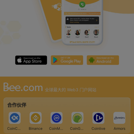
全球最大的 Web3 门户网站
合作伙伴
CoinCarp
Binance
CoinMarketCap
CoinGecko
Coinlive
Armors