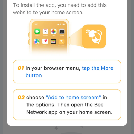
0%
Comments
All
New
(0)
Comments:
Post