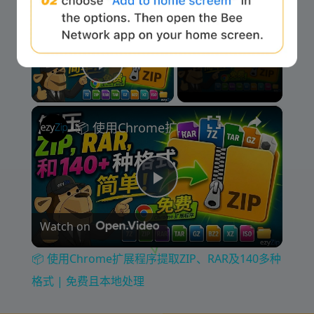
×
Now Playing
Play Video
×
📦 使用Chrome扩展程序提取ZIP、RAR及140多种格式 | 免费且本地处理
P
Watch on
l
📦 使用Chrome扩展程序提取ZIP、RAR及140多种
a
格式 | 免费且本地处理