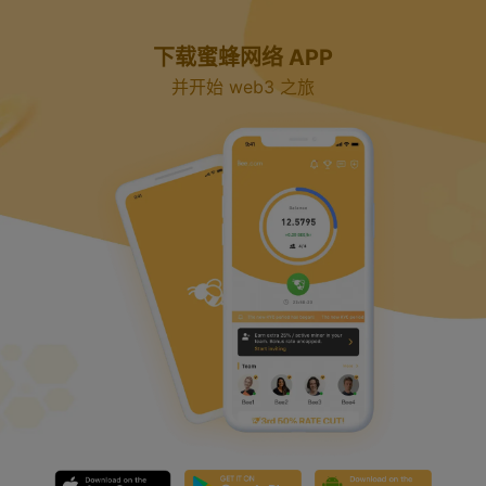
y
下载蜜蜂网络 APP
V
并开始 web3 之旅
i
d
e
o