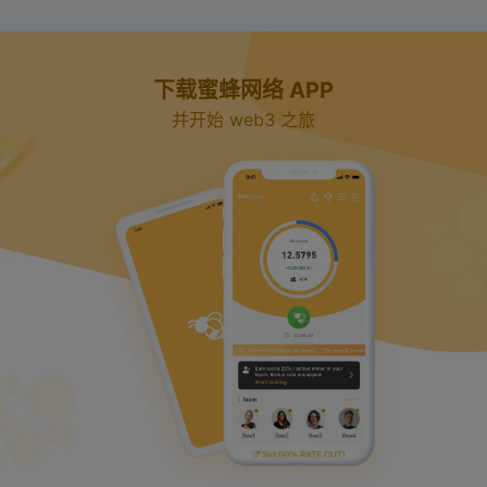
y
下载蜜蜂网络 APP
V
并开始 web3 之旅
i
d
e
o