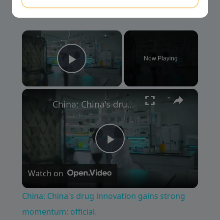
×
Now Playing
Play Video
×
China: China's drug innovation gains strong momentum: official.
P
Watch on
l
China: China's drug innovation gains strong
a
momentum: official.