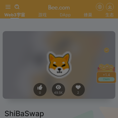
Web3宇宙
游戏
DApp
蜂巢
生态
+
1.4
Claim
0
49.5K
2
ShiBaSwap