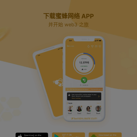
y
下载蜜蜂网络 APP
V
并开始 web3 之旅
i
d
e
o