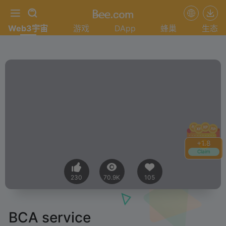
Web3宇宙
游戏
DApp
蜂巢
生态
+
2.0
Claim
230
70.9K
105
BCA service