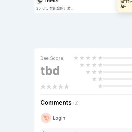
Truffle
没什
贴~
Solidity 智能合约开发...
Bee Score
tbd
Comments
(0)
Login