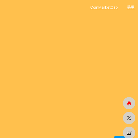
CoinMarketCap
装甲