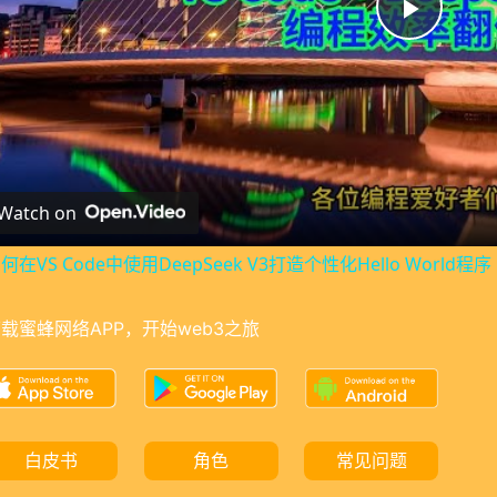
P
l
a
Watch on
y
何在VS Code中使用DeepSeek V3打造个性化Hello World程序
V
载蜜蜂网络APP，开始web3之旅
i
d
白皮书
角色
常见问题