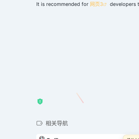
It is recommended for
网页3
developers to
相关导航
待