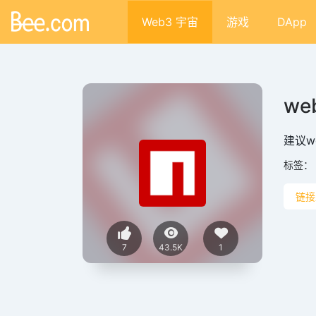
Web3 宇宙
游戏
DApp
web
建议w
标签：
链接
7
43.5K
1