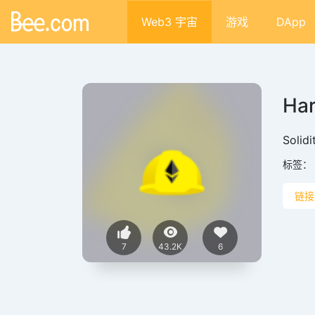
Web3 宇宙
游戏
DApp
Har
Soli
标签：
链接
7
43.2K
6