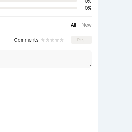
0%
0%
All
New
Comments:
Post