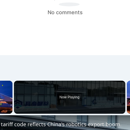
No comments
×
Now Playing
 Video
tariff code reflects China's robotics export boom.