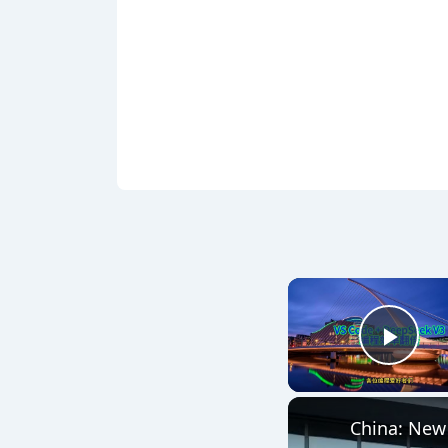
Play
China: New 