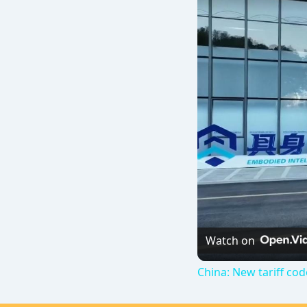
Watch on
China: New tariff cod