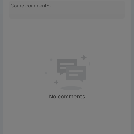
i
d
e
o
No comments