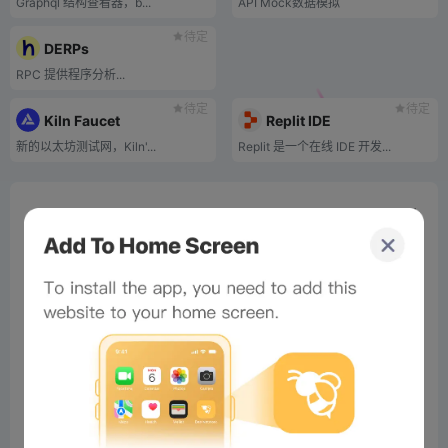
Graphql 结构查看器，b...
API Mock数据模拟
待定
DERPs
RPC 提供程序分析...
待定
待定
Kiln Faucet
Replit IDE
新的以太坊测试网，Kiln'...
Replit 是一个在线 IDE 开发...
0%
Bee Score
0%
tbd
0%
0%
0%
×
Now Playing