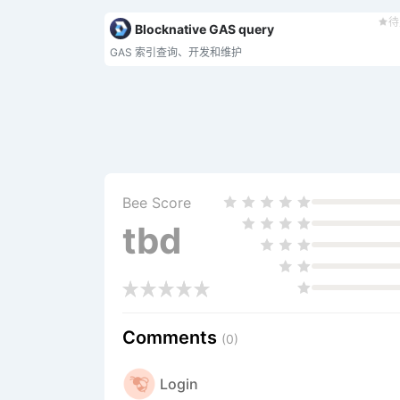
待
Blocknative GAS query
GAS 索引查询、开发和维护
Bee Score
tbd
Comments
(0)
Login