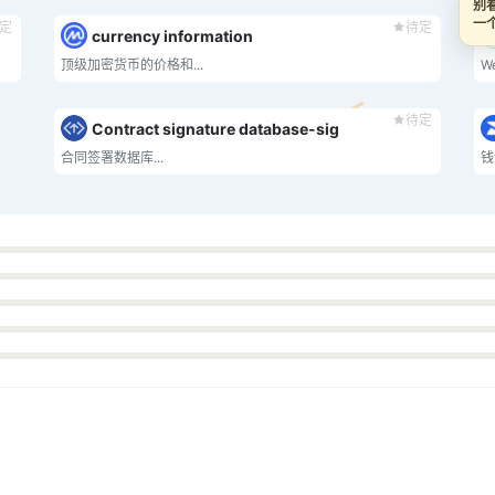
别看
一个
定
待定
currency information
顶级加密货币的价格和...
We
待定
Contract signature database-sig
合同签署数据库...
钱