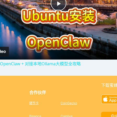
P
l
a
y
enClaw + 对接本地Ollama大模型全攻略
V
下载蜜蜂
i
合作伙伴
d
硬币卡
CoinGecko
白
Binance
Coinlive