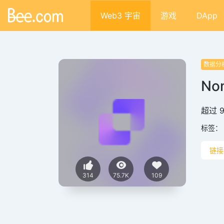
Web3 宇宙
游戏
DApp
数据分
Nom
超过 
标签：
链接
314
75.7K
109