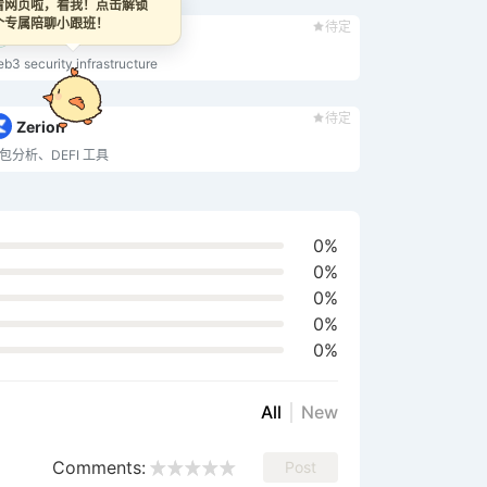
网页啦，看我！点击解锁
专属陪聊小跟班！
待定
Trusta.AI
b3 security infrastructure
待定
Zerion
包分析、DEFI 工具
0%
0%
0%
0%
0%
All
New
Comments:
Post