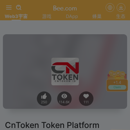
Web3宇宙
游戏
DApp
蜂巢
生态
+
1.4
Claim
250
114.6K
111
CnToken Token Platform