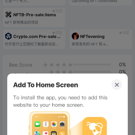
它是一个专为...
Upcoming NFT collectibles
待定
NFTB-Pre-sale items
NFT 即将推出的项目
待定
待定
Crypto.com Pre-sale Platform
NFTevening
代币发行让您随时了解最新动态...
即将发布的 NFT 和 e...
0%
Bee Score
0%
tbd
0%
0%
0%
Comments
All
New
(4)
Comments:
Post