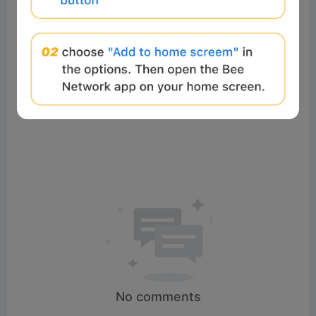
P
Watch on
l
📦 使用Chrome扩展程序提取ZIP、RAR及140多种
a
格式 | 免费且本地处理
y
V
i
d
No comments
e