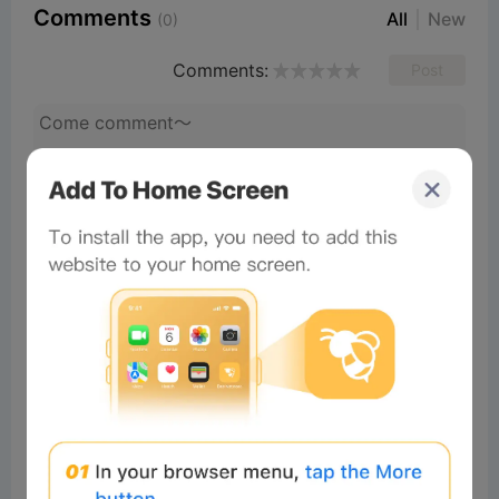
Comments
All
New
(0)
Comments:
Post
×
Now Playing
Play Video
×
📦 使用Chrome扩展程序提取ZIP、RAR及140多种格式 | 免费且本地处理