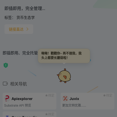
即插即用，完全管理...
标签：
货币生态学
链接直达
即插即用、完全托管的区块链事件处理解决方案
啾啾！戳戳你~ 再不理我，我
头上都要长蘑菇啦！
相关导航
待定
待定
Apiexplorer
Juvix
Substrate API 预览
更加文明优雅……
待定