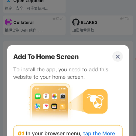
Open Zeppelin
稳定、安全、可重复使用...
待定
待定
Collateral
BLAKE3
抵押贷款 DeFi 组件……
加密哈希函数
0%
Bee Score
0%
tbd
0%
0%
0%
Comments
All
New
(0)
Comments:
Post