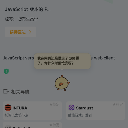
JavaScript 版本的 P...
标签：
货币生态学
链接直达
JavaScript version of the Polkadot Substrate web client
我在网页边缘暴走了 100 圈
了，你什么时候忙完呀？
相关导航
待定
待定
INFURA
Stardust
托管以太坊节点
赋能游戏开发者
待定