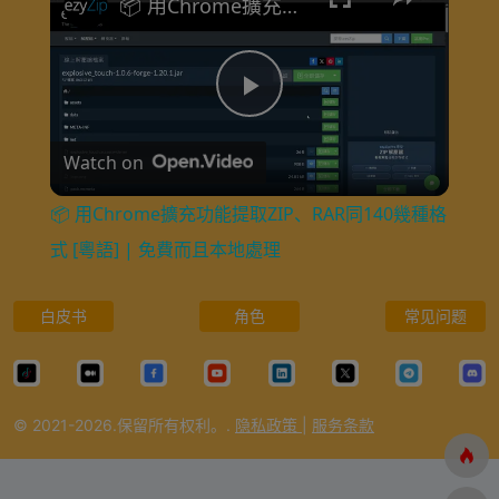
📦 用Chrome擴充功能提取ZIP、RAR同140幾種格式 [粵語] | 免費而且本地處理
P
Watch on
l
📦 用Chrome擴充功能提取ZIP、RAR同140幾種格
a
式 [粵語] | 免費而且本地處理
y
白皮书
角色
常见问题
V
© 2021-2026.保留所有权利。.
隐私政策
|
服务条款
i