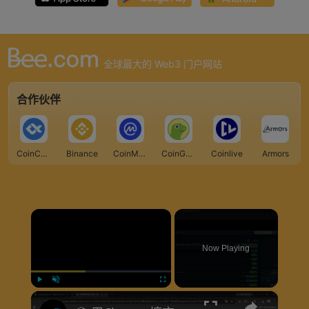
全球最大的 Web3 门户网站
合作伙伴
CoinCarp
Binance
CoinMarketCap
CoinGecko
Coinlive
Armors
×
Now Playing
×
Play
Unmute
Fullscreen