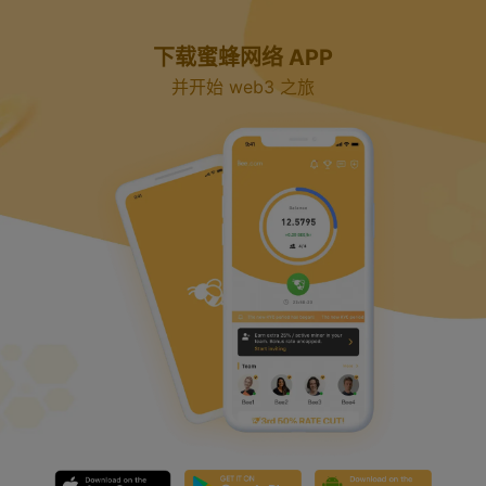
y
下载蜜蜂网络 APP
V
并开始 web3 之旅
i
d
e
o