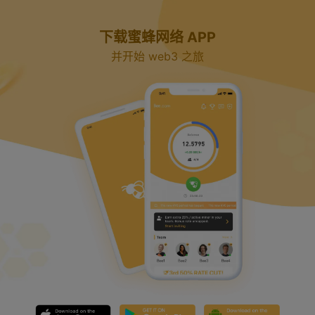
y
下载蜜蜂网络 APP
V
并开始 web3 之旅
i
d
e
o