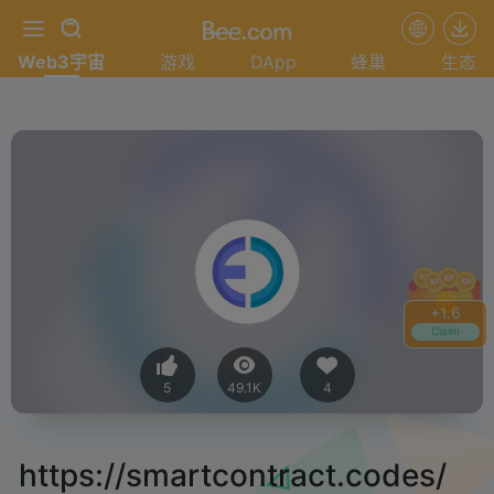
Web3宇宙
游戏
DApp
蜂巢
生态
+
1.6
Claim
5
49.1K
4
https://smartcontract.codes/