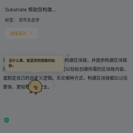
Substrate 帮助您构建...
标签：
货币生态学
链接直达
Substrate 可帮助您在几分钟内构建区块链，并提供构建区块链
没什么事，就是突然想跟你贴
贴~
所需的一切。使用 Substrate 可以轻松创建所需的区块链内容，
或制定自己的自定义逻辑。无论哪种方式，构建区块链都比以往
更快、更轻松、更安全。