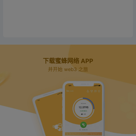
下载蜜蜂网络 APP
并开始 web3 之旅