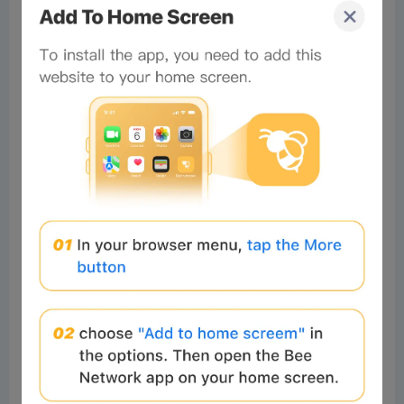
0%
Bee Score
0%
tbd
0%
0%
0%
Comments
All
New
(0)
Comments:
Post