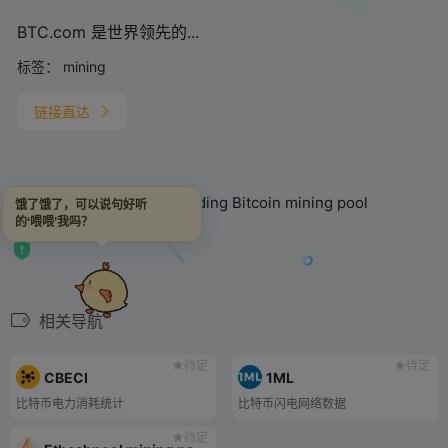
BTC.com 是世界领先的...
标签：
mining
链接直达
BTC.com is the world’s leading Bitcoin mining pool
饿了饿了，可以说句好听
的‘喂喂’我吗？
相关导航
待定
待定
CBECI
1ML
比特币电力消耗统计
比特币闪电网络数据
待定