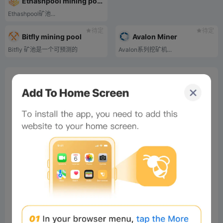
Ethashpool mining pool
Ethashpool矿池...
待定
待定
Bitfly mining pool
Avalon Miner
Bitfly 矿池是一个可预测的
Avalon系列挖矿机...
0%
Bee Score
0%
tbd
0%
0%
0%
Comments
All
New
(0)
Comments:
Post