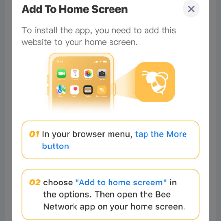
0%
Bee Score
0%
tbd
0%
0%
0%
Comments
All
New
(0)
Comments:
Post