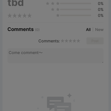
tbd
0%
i
0%
0%
d
Comments
All
New
(0)
e
Comments:
Post
o