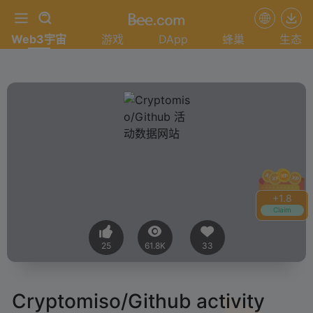
Web3宇宙
游戏
DApp
蜂巢
生态
+
1.8
Claim
25
61.8K
33
Cryptomiso/Github activity