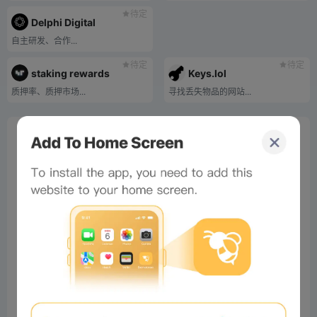
待定
Delphi Digital
自主研发、合作...
待定
待定
staking rewards
Keys.lol
质押率、质押市场...
寻找丢失物品的网站...
0%
Bee Score
0%
tbd
0%
0%
0%
Comments
All
New
(0)
Comments:
Post