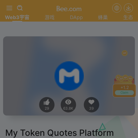
Web3宇宙
游戏
DApp
蜂巢
生态
+
1.4
Claim
29
63.8K
39
My Token Quotes Platform