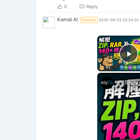
0
Reply
Kamal Al
Readers
2025-09-03 23:34:25
Pl
📦 用C