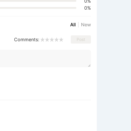
0%
0%
All
New
Comments:
Post