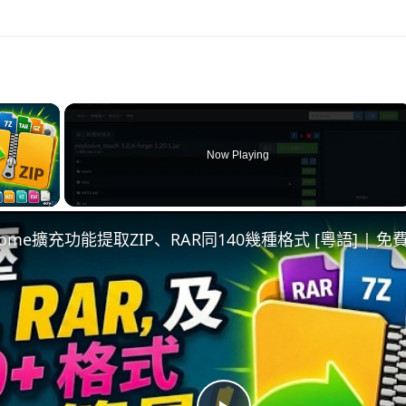
×
Now Playing
ay Video
hrome擴充功能提取ZIP、RAR同140幾種格式 [粵語] |