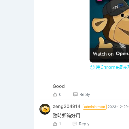
Watch on
📦 用Chrome擴
Good
0
Reply
zeng204914
administrator
2023-12-29 
臨時郵箱好用
1
Reply