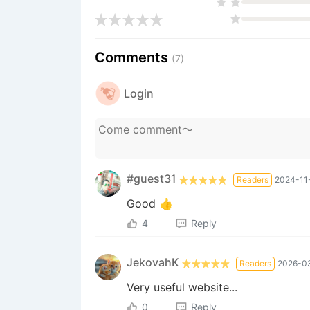
Comments
(7)
Login
#guest31
Readers
2024-11-
Good 👍
4
Reply
JekovahK
Readers
2026-03
Very useful website...
0
Reply