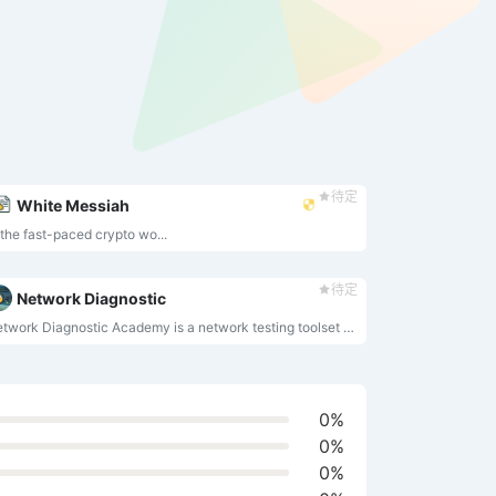
待定
White Messiah
 the fast-paced crypto wo...
待定
Network Diagnostic
Network Diagnostic Academy is a network testing toolset and a mini-academy
0%
0%
0%