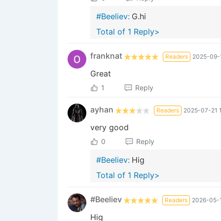
#Beeliev:
G.hi
Total of 1 Reply>
franknat
Readers
2025-09-1
Great
1
Reply
ayhan
Readers
2025-07-21 1
very good
0
Reply
#Beeliev:
Hig
Total of 1 Reply>
#Beeliev
Readers
2026-05-1
Hig