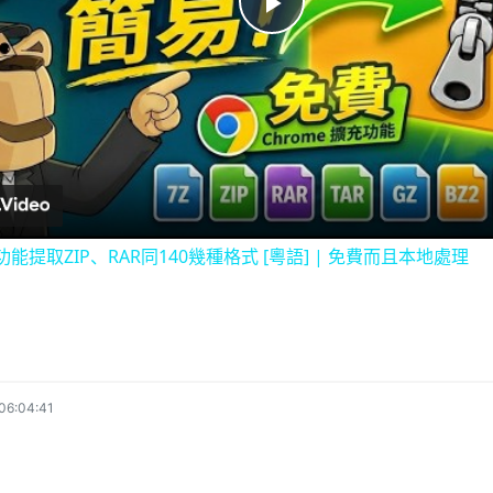
P
l
a
y
充功能提取ZIP、RAR同140幾種格式 [粵語] | 免費而且本地處理
V
i
06:04:41
d