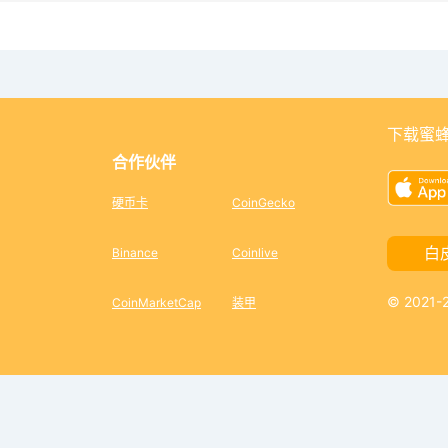
e
o
下载蜜蜂
合作伙伴
硬币卡
CoinGecko
白
Binance
Coinlive
© 2021
CoinMarketCap
装甲