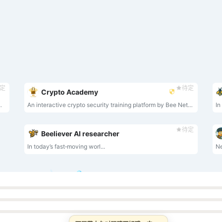
定
待定
Crypto Academy
我们采用了 Telegram 的数据加密技术，并将其作为我们的消息应用程序不可或缺的一部分。
An interactive crypto security training platform by Bee Network that teaches users to defend against supply chain attacks, address poisoning, and clipboard hijacking.
In
待定
Beeliever AI researcher
In today’s fast‑moving worl...