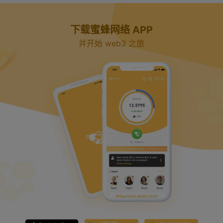
d
下载蜜蜂网络 APP
e
并开始 web3 之旅
o