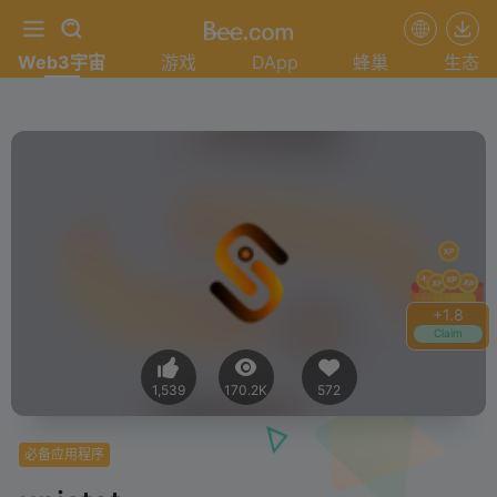
Web3宇宙
游戏
DApp
蜂巢
生态
+
1.8
Claim
1,539
170.2K
572
必备应用程序