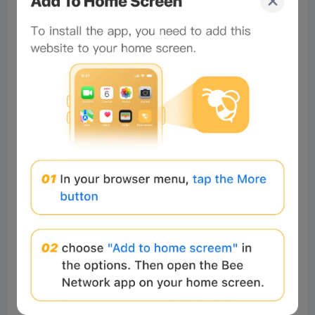
#guest72
Readers
2024-04-03 02:34:43
😇😇😇😇✌🤚
1
Reply
صالح إبر
Readers
2023-12-24 21:13:14
🐝
1
Reply
×
Now Playing
Play Video
×