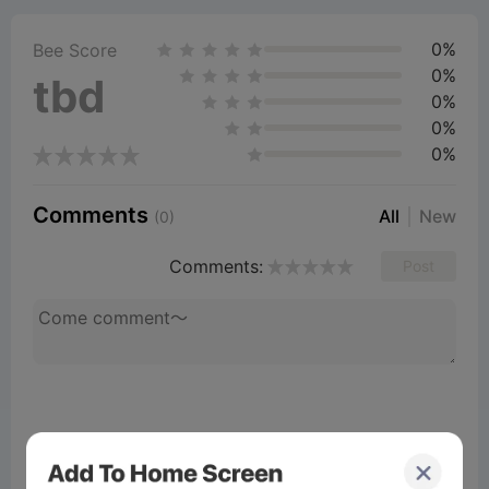
0%
Bee Score
0%
tbd
0%
0%
0%
Comments
All
New
(0)
Comments:
Post