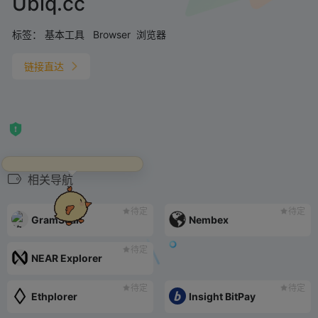
Ubiq.cc
标签：
基本工具
Browser
浏览器
链接直达
盯屏幕太久对眼睛不好哦，来
看看我洗洗眼吧！
相关导航
待定
待定
GramScan
Nembex
待定
NEAR Explorer
待定
待定
Ethplorer
Insight BitPay