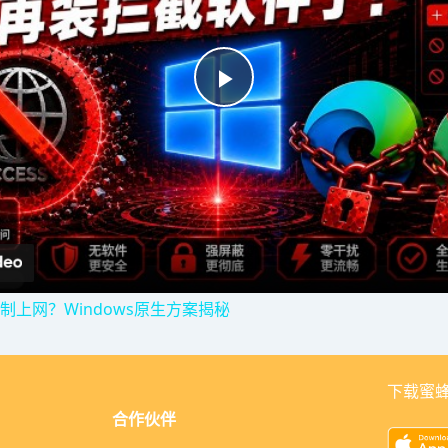
P
l
a
y
上网？Windows原生方案揭秘
V
下载蜜蜂
i
合作伙伴