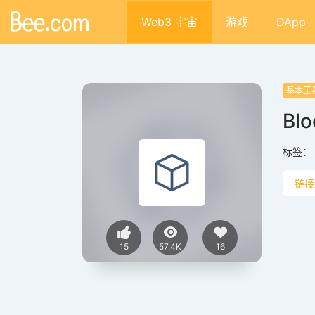
Web3 宇宙
游戏
DApp
基本工
Blo
标签：
链接
15
57.4K
16