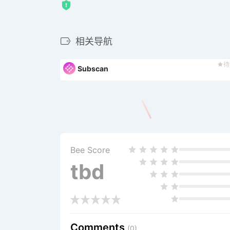
相关导航
待
Subscan
Bee Score
tbd
Comments
(0)