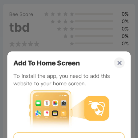
0%
Bee Score
0%
tbd
0%
0%
0%
Comments
All
New
(2)
Comments:
Post
alameen44
Readers
2025-10-08 22:01:06
Keep moving
0
Reply