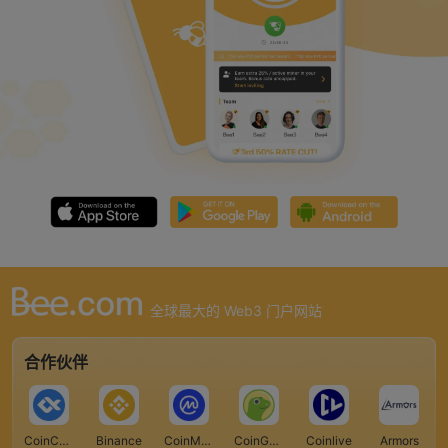
全球最大的 Web3 门户网站
合作伙伴
CoinCarp
Binance
CoinMarketCap
CoinGecko
Coinlive
Armors