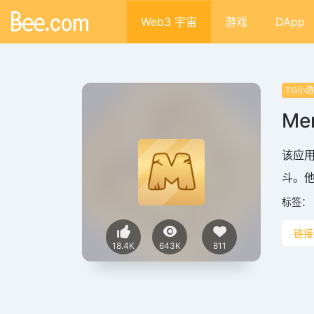
Web3 宇宙
游戏
DApp
TG小
Me
该应用
斗。他
标签：
链接
18.4K
643K
811