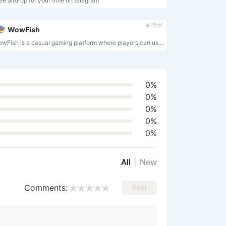
ee airdrop for your time on telegram
待定
WowFish
WowFish is a casual gaming platform where players can use over 10 types of ammunition to attack over 100 species of fish, catch their favorite fish, and receive corresponding rewards.
0%
0%
0%
0%
0%
All
New
Comments:
Post