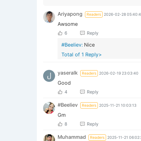
Ariyapong
Readers
2026-02-28 05:40:
Awsome
6
Reply
#Beeliev:
Nice
Total of 1 Reply>
yaseralk
Readers
2026-02-19 23:03:40
Good
4
Reply
#Beeliev
Readers
2025-11-21 10:03:13
Gm
8
Reply
Muhammad
Readers
2025-11-21 06:02: