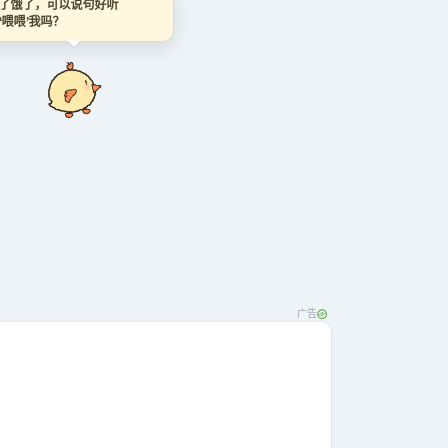
饿了饿了，可以说句好听
的‘喂喂’我吗？
广告