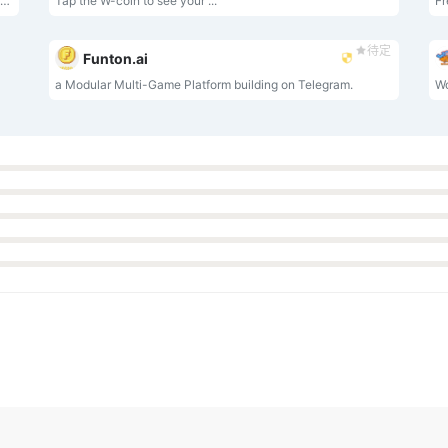
Simple Token Mining Mechanism for a very basic Play-to-Earn game. Players just need to upgrade their mines in game to earn the $CATGM token.
Tap the W-coin to see your ...
Fr
e
待定
Funton.ai
a Modular Multi-Game Platform building on Telegram.
o