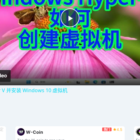
P
l
a
y
V 并安装 Windows 10 虚拟机
V
i
定
4.5
热门
W-Coin
d