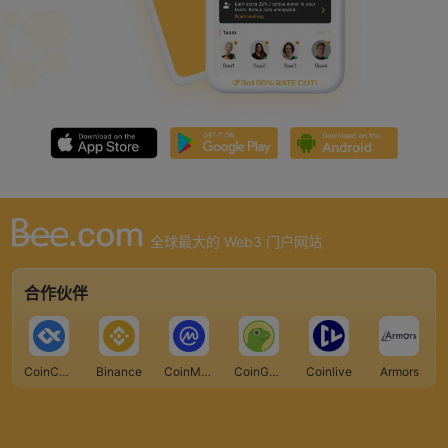
全球最大的 Web3 门户网站
合作伙伴
CoinCarp
Binance
CoinMarketCap
CoinGecko
Coinlive
Armors