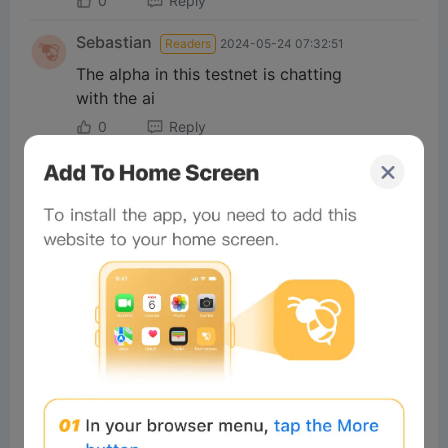
0
Reply
Sebastian
Readers
2024-05-24 07:32:51
The alpha in this testnet is chatting
with the ai
0
Reply
#Beeliev
Readers
2024-05-24 10:29:02
Upgrading my agent from Gemini to
GPT-4o on myshell feels like taking
my rusty iron sword in game and
enchanting it into a legendary magic
blade
0
Reply
#Beeliev
Readers
2024-04-24 22:25:54
🚨Myshell testnet sprint phase,
countdown begins🛵🚇🚀