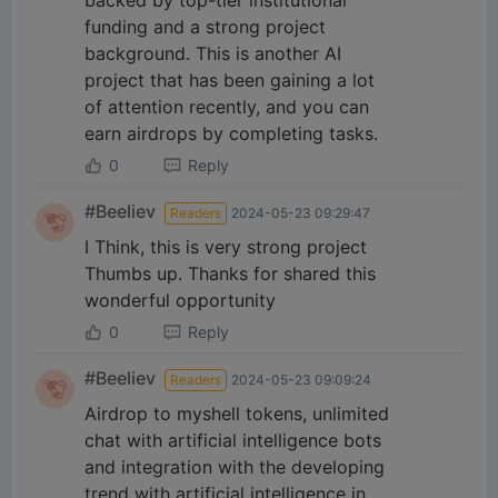
backed by top-tier institutional
funding and a strong project
background. This is another AI
project that has been gaining a lot
of attention recently, and you can
earn airdrops by completing tasks.
0
Reply
#Beeliev
Readers
2024-05-23 09:29:47
I Think, this is very strong project
Thumbs up. Thanks for shared this
wonderful opportunity
0
Reply
#Beeliev
Readers
2024-05-23 09:09:24
Airdrop to myshell tokens, unlimited
chat with artificial intelligence bots
and integration with the developing
trend with artificial intelligence in