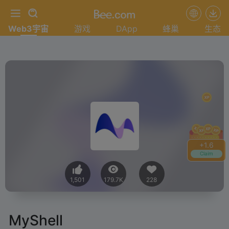
Web3宇宙
游戏
DApp
蜂巢
生态
+
1.6
Claim
1,501
179.7K
228
MyShell