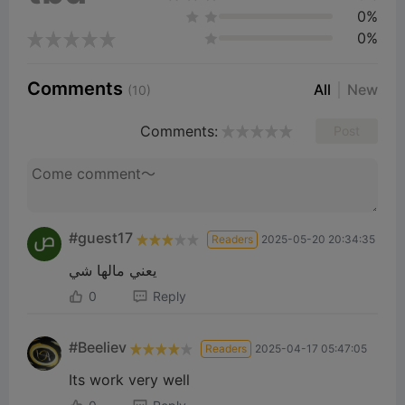
0%
0%
Comments
All
New
(10)
Comments:
Post
#guest17
Readers
2025-05-20 20:34:35
يعني مالها شي
0
Reply
#Beeliev
Readers
2025-04-17 05:47:05
Its work very well