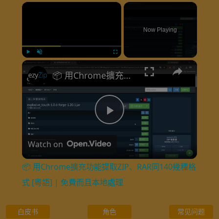
×
Now Playing
×
Play
Unmute
Fullscreen
📦 用Chrome擴充功能提取ZIP、RAR同140幾種格式 [粵語] | 免費而且本地處理
P
Watch on
l
📦 用Chrome擴充功能提取ZIP、RAR同140幾種格
a
式 [粵語] | 免費而且本地處理
y
白皮书
角色
常见问题