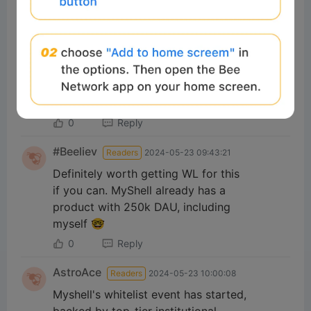
0
Reply
GainGang
Readers
2024-05-23 11:46:08
MySoul NFTは、Myshellエコシステム
全体のコアアセットです? MyShellも
NFTかぁ👀 どこもかしこもNFTばっか
やな…😂
0
Reply
#Beeliev
Readers
2024-05-23 09:43:21
Definitely worth getting WL for this
if you can. MyShell already has a
product with 250k DAU, including
myself 🤓
0
Reply
AstroAce
Readers
2024-05-23 10:00:08
Myshell's whitelist event has started,