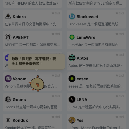
NFL 和 NFLPA 的官方數位收藏品。
所有數位資產的 STYLE 協定互通性。使用 $STYLE 進行遊戲、Metaverse、社群媒體和虛擬環境。
tbd
tbd
Kaidro
Blockasset
在後世界末日的交替時間線中，先進的漂浮城市的技術官僚與荒原上精神上嫻熟的外地人正在交戰。
Blockasset 是一個經過運動員驗證的代幣平台，讓粉絲、品牌和運動員能夠透過尖端的 Web3 社交技術進行聯繫。
tbd
tbd
APENFT
LimeWire
APENFT 是一個創造、發現和交易 NFT 的市場。
LimeWire 是一個面向所有類型內容創作者的平台，從新人音樂藝術家和攝影師一直到世界知名的創意品牌。
tbd
tbd
Pop Social
Aptos
啾啾！戳戳你~ 再不理我，我
头上都要长蘑菇啦！
Web3 的終極社交入口網站。體驗去中心化的應用程序，它使內容創作者和消費者能夠獲得價值，以換取他們為我們的平台帶來的價值。擁有您的原創內容，以利用創作者經濟並獲得社會認可。
Aptos 是旨在進化的第 1 層區塊鏈。⁣
tbd
tbd
Venom
eesee
Venom 是鴨嘴獸賽博龐克的官方平台貨幣。
eesee 是一個基於票務銷售系統的雙贏 NFT 市場。
tbd
tbd
Goons
LENA
Goons 計畫是一項雄心勃勃的藝術倡議，其願景是創造下一個國際公認的智慧財產權 (IP)。
LENA 是一種基於去中心化點對點的 NFT 流動性協定。
tbd
tbd
Kondux
Yes
Kondux建構了一個功能豐富的平台，將區塊鏈技術與3D資產結合，使用戶能夠查看、創建和部署數位資產。
「Yes」Meme Fungible Token（MFT）是受 NPC 現象啟發的第二次迭代。