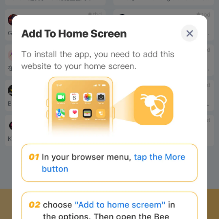
tbd
tbd
GLHFers
BAC GAMES
GLHFers 是一個由遊戲玩家打造並為遊戲玩家打造的系列，靈感來自 20 世紀 80 年代和 90 年代的遊戲時代，正是這個時代塑造了我們今天所熟知和喜愛的遊戲。
Blast Auto Club：第一款以 Blast 為基礎的 Web3 遊戲。
tbd
tbd
Imaginary Ones
stormwarfare
在 Imaginary Ones：我們希望讓數百萬人進入 Web 3.0。我們設計了這個真正獨特的遊戲生態系統，以使遊戲玩家（承諾時間）和持有者（承諾資金）受益。 Imaginary Ones 是一個 NFT 集合，包含以太坊網路上的 8,888 個完全動畫和 3D 角色。 Imaginary Ones 由 Clement Chia 和 David Lee 創立，堅信用藝術來傳播愛、積極性和創造力。
一款免費的策略卡牌遊戲，具有革命性的真實所有權模式。
tbd
tbd
BANANA
0N1 Force
下載蜜蜂網路APP
BANANA定位為比特幣生態系中的資產分配層
0N1 Force 是 7,777 個生成側面角色，擁有超過 100 個手繪特徵，為生存而戰。除了高解析度藝術作品之外，每個 0N1 NFT 還可以享受 0N1force 網站和 Discord 上的福利——其中第一個福利是參與協作 RPG，將玩家帶入 0N1verse。
並開始 web3 之旅
tbd
tbd
KartParty
Avtar DApp
KartParty，Metaverse 中的第一個模組化派對遊戲。
人才代幣化
1
2
3
...
7