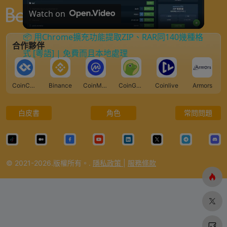
Watch on
l
全球最大的Web3入口網站
📦 用Chrome擴充功能提取ZIP、RAR同140幾種格
合作夥伴
a
式 [粵語] | 免費而且本地處理
y
CoinCarp
Binance
CoinMarketCap
CoinGecko
Coinlive
Armors
V
白皮書
角色
常問問題
i
© 2021-2026.版權所有。.
隱私政策
|
服務條款
d
e