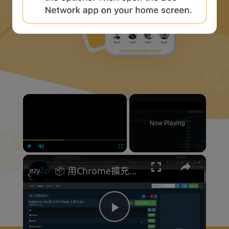
×
Now Playing
×
Play
Unmute
Fullscreen
📦 用Chrome擴充功能提取ZIP、RAR同140幾種格式 [粵語] | 免費而且本地處理
P