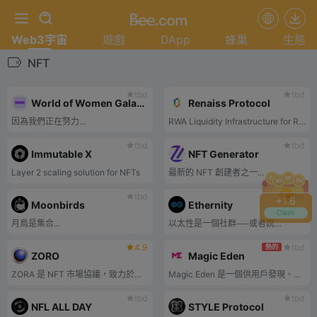
Web3宇宙
遊戲
DApp
蜂巢
生態
NFT
tbd
tbd
World of Women Galaxy
Renaiss Protocol
因為我們正在努力...
RWA Liquidity Infrastructure for Real-world Collectibles
tbd
tbd
Immutable X
NFT Generator
Layer 2 scaling solution for NFTs
最新的 NFT 創建者之一...
tbd
tbd
+
1.8
Moonbirds
Ethernity
Claim
月鳥是集合...
以太性是一個社群──或者說…
4.9
tbd
熱的
ZORO
Magic Eden
ZORA 是 NFT 市場協議，致力於透過支援 NFT 的創建、管理和收集，為創作者打造新範式。 ZORA 讓人們能夠圍繞自己的工作建立自己的市場。 ZORA 相信，為創作者和社群建立一個更公平的系統將從根本上重新發現網路的力量。
Magic Eden 是一個供用戶發現、交易和創建 NFT 的 NFT 市場。
tbd
tbd
NFL ALL DAY
STYLE Protocol