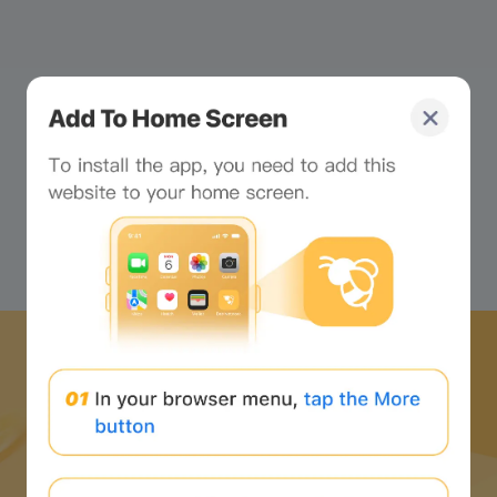
下載蜜蜂網路APP
並開始 web3 之旅