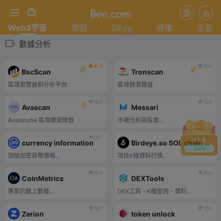
Web3宇宙
遊戲
DApp
蜂巢
生態
數據分析
4.5
tbd
BscScan
Tronscan
區塊瀏覽器和分析平台
區塊鏈瀏覽器
tbd
tbd
Avascan
Messari
Avalanche 區塊鏈瀏覽器
市場分析與投資...
tbd
tbd
+
1.8
currency information
Birdeye.so SOL chain project K line
Claim
頂級加密貨幣價格...
項目K線資料行情...
tbd
tbd
CoinMetrics
DEXTools
專業的鏈上數據...
DEX工具、K線查詢、資料...
tbd
tbd
Zerion
token unlock