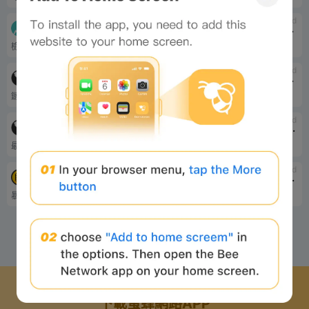
tbd
tbd
Livecoinwatch.com check token price and trend
Xscan wallet address query
檢查全鏈代幣...
查詢所有資產及互動...
tbd
tbd
Definer
Nomics.com Token Project Inquiry
鏈上資料的實用程式...
該項目超過90%...
tbd
tbd
AiMoon desktop version to see candlestick
RugDoc Project Launch Calendar
最初的 AiCoin 修訂版...
鏈上項目啟動儀式...
tbd
tbd
private key database
Contract signature database-sig
暴露私鑰、私...
合約簽名資料庫...
1
2
下載蜜蜂網路APP