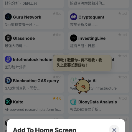
錢包分析、DEFI工具
追蹤令牌解鎖和其他...
tbd
tbd
Guru Network
Cryptoquant
Dex數據查看平台，...
市場分析及鏈上...
tbd
tbd
Glassnode
investingLive
最強大的鏈上...
經濟日曆、日曆...
tbd
tbd
Intotheblock holding address chart
explorer.viawallet
啾啾！戳戳你~ 再不理我，我
头上都要长蘑菇啦！
圖形統計分析...
諸如減半計數之類的工具...
tbd
tbd
Blocknative GAS query
Trusta.AI
GAS索引查詢、開發...
Web3 security infrastructure
4.6
tbd
Kaito
BloxyData Analysis
AI-powered research platform for digital assets
報告DEX交易分析...
tbd
tbd
coin particles
L2beatTVL data viewing tool
可以更好地可視化和...
以太坊2層擴展...