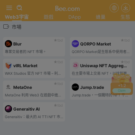
Web3宇宙
遊戲
DApp
蜂巢
生態
市場
tbd
tbd
Blur
QORPO Market
專業交易者的 NFT 市場。
QORPO Market是生態系中使用者的輸出。所有人都可以享受傳統的 NFT 市場功能，主要專注於遊戲資產的貨幣化。
tbd
tbd
vIRL Market
Uniswap NFT Aggregator
WAX Studios 官方 NFT 市場 – 利用現實世界的實用工具升級您的 NFT
在主要市場上交易 NFT，以找到更多清單和更優惠的價格。
tbd
tbd
+
1.2
MetaOne
Jump.trade
Claim
MetaOne 利用 Web3 在遊戲中進行利潤分享，使用數據分析、NFT 租賃，並在 Web2 遊戲中啟用 Web3 支付。
Jump.trade，一個獨特的 NFT 平台，在這裡您可以體驗以遊戲、品牌和全球藝術家為特色的獨一無二的 NFT。
tbd
Generaitiv AI
Generaitiv：最大的 AI TTI NFT 市場，為藝術家提供生成式 AI 藝術和公平的版稅。