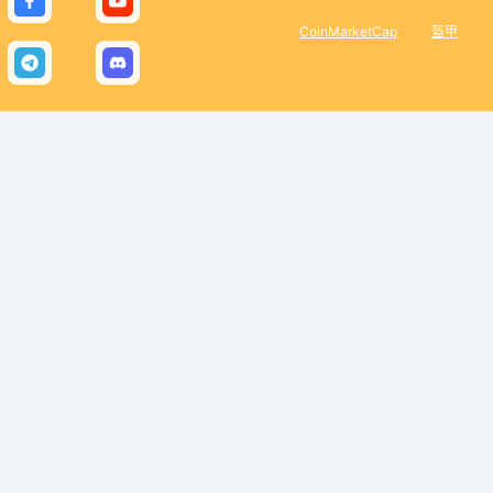
CoinMarketCap
盔甲