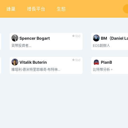
蜂巢
增長平台
生態
tbd
Spencer Bogart
BM（Daniel L
貨幣投資者...
EOS創辦人
tbd
Vitalik Buterin
PlanB
維塔利·德米特里耶維奇·布特林...
比特幣分析。