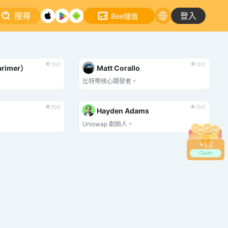
搜尋
登入
Bee儲值
tbd
tbd
arimer）
Matt Corallo
比特幣核心開發者。
tbd
tbd
Hayden Adams
Uniswap 創始人。
+
1.4
Claim