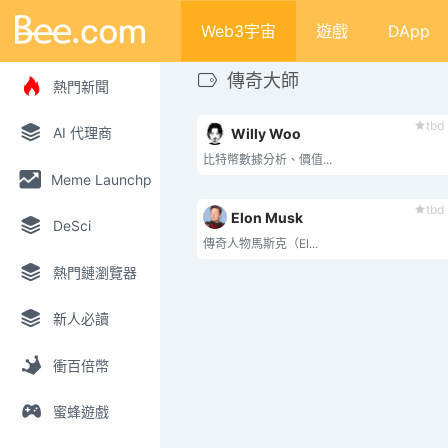
Web3宇宙
遊戲
DApp
傳奇大師
熱門新聞
tbd
AI 代理商
Willy Woo
比特幣數據分析、價值...
Meme Launchpad
tbd
Elon Musk
DeSci
傳奇人物馬斯克（El...
熱門鏈瀏覽器
新人必讀
衝百倍幣
蜜蜂遊戲