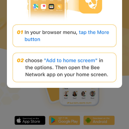
下載蜜蜂網路APP
並開始 web3 之旅