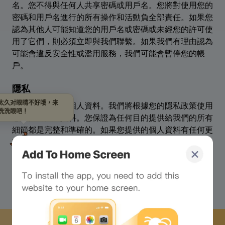
太久对眼睛不好哦，来
洗洗眼吧！