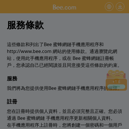
+
1.6
Claim