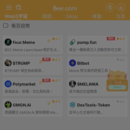
Web3宇宙
遊戲
DApp
蜂巢
生態
衝百倍幣
4.7
4.6
熱的
Four.Meme
pump.fun
BSC Meme Launchpad 用於在 BSC 鏈上推出 meme 代幣。.
推出一種無需注入流動性即可立即交易的代幣。一鍵部署一枚低於 2$ 的幣
4.2
tbd
熱的
$TRUMP
Bitbot
$TRUMP 現在自由貿易...
Meme 幣交易的終極工具！
4.7
tbd
熱的
+
1.4
Polymarket
$MELANIA
Claim
貿易政治、新聞、文化和科技。
官方梅拉尼婭標語
4.5
tbd
GMGN.Ai
DexTools-Token
透過關注 GMGN.Ai 更快發現 Meme 代幣並賺取利潤。
去中心化交易所行銷...