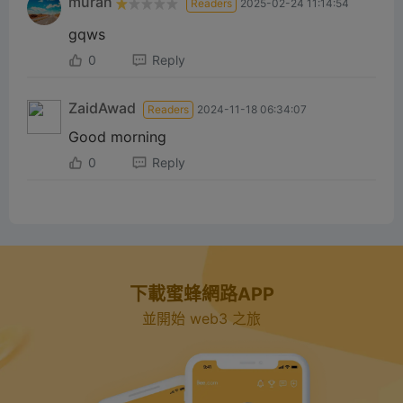
muran
Readers
2025-02-24 11:14:54
gqws
0
Reply
ZaidAwad
Readers
2024-11-18 06:34:07
Good morning
0
Reply
下載蜜蜂網路APP
並開始 web3 之旅