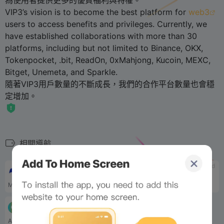
VIP3’s vision is to become the best platform for
web3
users to access benefits and privileges. Currently, we
have established collaborations with more than 30
platforms, including but not limited to Binance, OKX,
Tokenpocket, .bit, ReadOn, 0xMahjong, Kucoin, MEXC,
Bitget, Unemeta, and Sparkle.
隨著VIP3用戶數量的不斷成長，我們的合作平台數量也會穩
定增加。
相關導航
tbd
tbd
MyShell
Trantor
MyShell 是一個...
Trantor 是一個統一的 Web3 門戶，透過授權的去中心化身分促進社群和品牌之間的互連
tbd
Towns
A group chat protocol and app