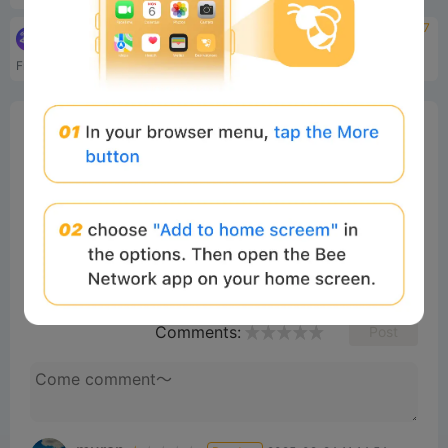
tbd
4.7
Friend3
Metya
Friend3 是一款社交 dApp，可為 Web3 中的群組提供可自訂的定價。
人工智能驅動的 Web3 約會平台
0%
Bee Score
0%
tbd
0%
0%
0%
Comments
All
New
(2)
Comments:
Post