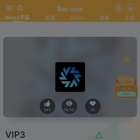
Web3宇宙
遊戲
DApp
蜂巢
生態
+
1.4
Claim
241
78,741
85
VIP3