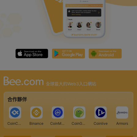
全球最大的Web3入口網站
合作夥伴
CoinCarp
Binance
CoinMarketCap
CoinGecko
Coinlive
Armors