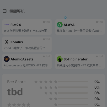
相關導航
tbd
tbd
Fiat24
ALAYA
存取行動裝置上始終可用的銀行服務，並享受第一個完全基於區塊鏈構建的核心銀行系統。
集採集、標註於一體的分散式AI資料平台。
tbd
Kondux
Kondux建構了一個功能豐富的平台，將區塊鏈技術與3D資產結合，使用戶能夠查看、創建和部署數位資產。
tbd
tbd
AtomicAssets
Sol Incinerator
AtomicAssets 是 EOSIO NFT 標準
銷毀任何不需要的 NFT 或代幣並收回租金
0%
Bee Score
0%
tbd
0%
0%
0%