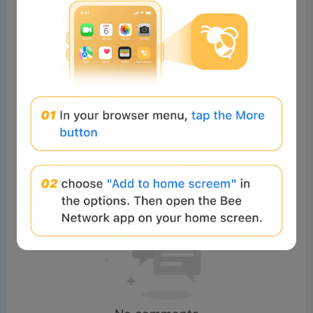
P
Watch on
l
📦 如何使用 EzyZip 線上免費解壓縮檔案 [國語] |
a
無需安裝軟體
y
V
i
d