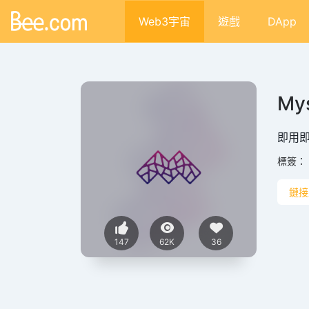
Web3宇宙
遊戲
DApp
My
即用即
標簽：
鏈接
147
62K
36