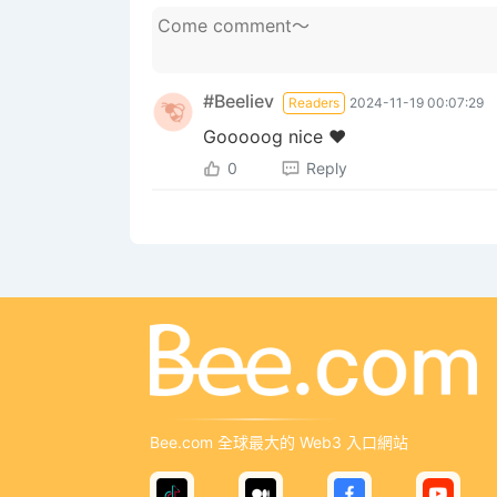
#Beeliev
Readers
2024-11-19 00:07:29
Gooooog nice ❤️
0
Reply
Bee.com 全球最大的 Web3 入口網站