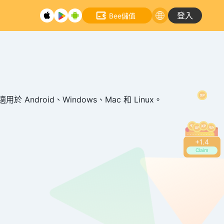
登入
Bee儲值
Android、Windows、Mac 和 Linux。
+
1.4
Claim