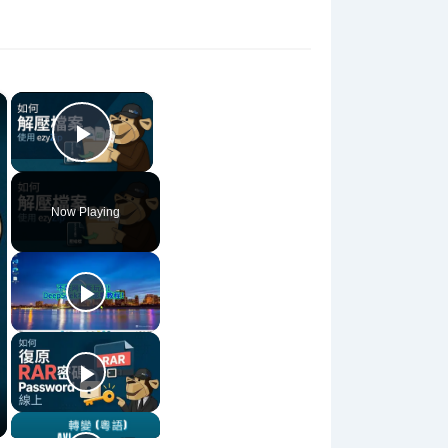
×
×
Play Video
Now Playing