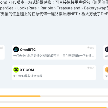
lchainbridge.com)，H5版本一站式跨鏈兌換：可直接連接用戶
LooksRare、Rarible、Treasureland、Bakeryswa
FT支援的任意鏈上的任意代幣一鍵兌換頂級NFT，極大方便了De
bd
tbd
OmniBTC
一個去中心化的跨鏈交換和借貸平台，旨在連接和統一所有鏈上流動性。
tbd
XT.COM
XT.COM是全球區塊鏈...