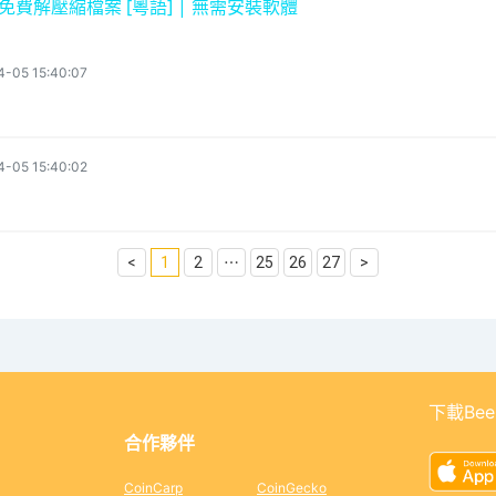
 線上免費解壓縮檔案 [粵語] | 無需安裝軟體
y
4-05 15:40:07
V
i
4-05 15:40:02
d
<
1
2
⋯
25
26
27
>
e
o
下載Bee
合作夥伴
CoinCarp
CoinGecko