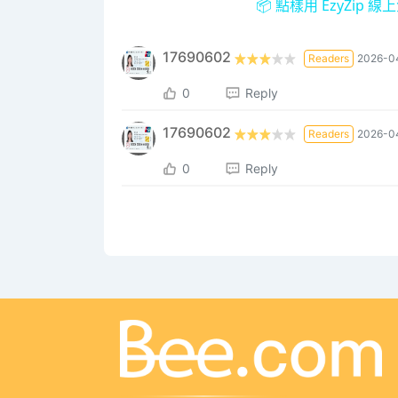
📦 點樣用 EzyZip
17690602
Readers
2026-0
0
Reply
17690602
Readers
2026-0
0
Reply