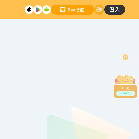
登入
Bee儲值
+
1.8
Claim