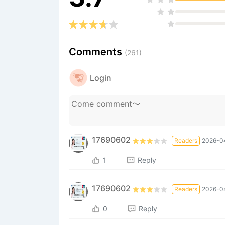
Comments
(261)
Login
17690602
Readers
2026-0
1
Reply
17690602
Readers
2026-0
0
Reply