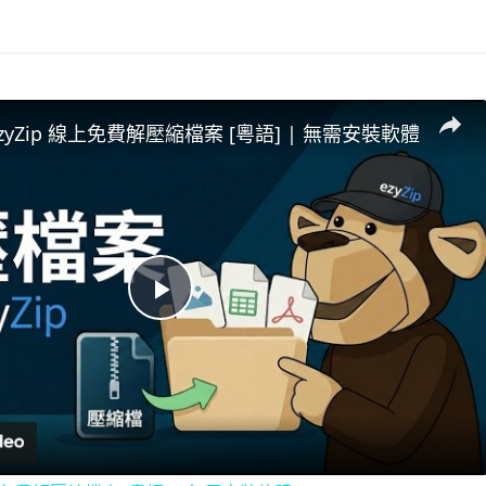
EzyZip 線上免費解壓縮檔案 [粵語] | 無需安裝軟體
P
l
a