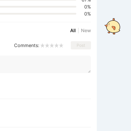
0%
0%
All
New
Comments:
Post