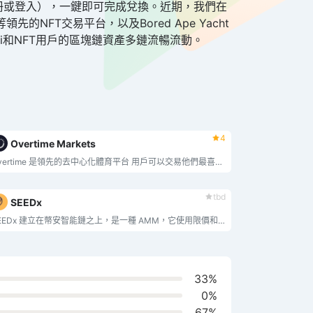
錢包（無需註冊或登入），一鍵即可完成兌換。近期，我們在
p等領先的NFT交易平台，以及Bored Ape Yacht
Fi和NFT用戶的區塊鏈資產多鏈流暢流動。
4
Overtime Markets
Overtime 是領先的去中心化體育平台 用戶可以交易他們最喜歡的運動隊的位置 AMM 由 Thales 構建並通過 Chainlink 提供
tbd
SEEDx
SEEDx 建立在幣安智能鏈之上，是一種 AMM，它使用限價和市價訂單簿來提供即時交易和匯集流動性。
33%
0%
67%