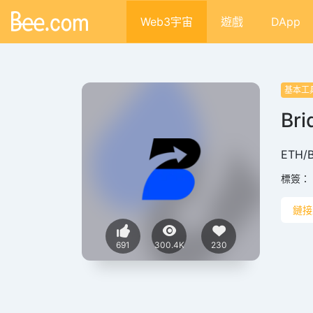
Web3宇宙
遊戲
DApp
基本工
Bri
ETH
標簽：
鏈接
691
300.4K
230