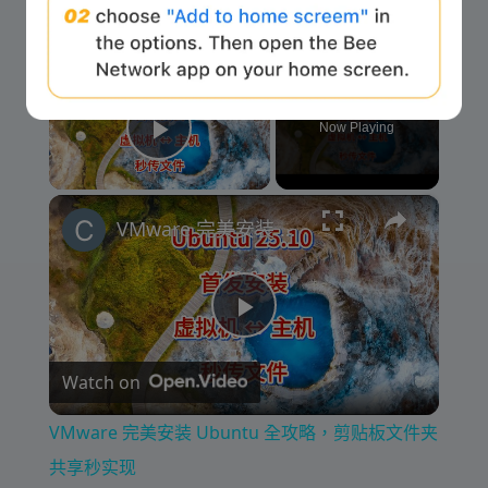
×
Now Playing
Play Video
×
VMware 完美安装 Ubuntu 全攻略，剪贴板文件夹共享秒实现
P
Watch on
l
VMware 完美安装 Ubuntu 全攻略，剪贴板文件夹
a
共享秒实现