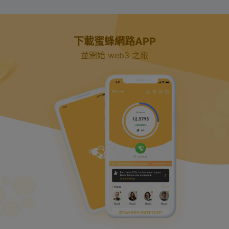
y
下載蜜蜂網路APP
V
並開始 web3 之旅
i
d
e
o