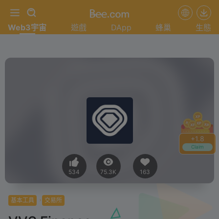
Web3宇宙
遊戲
DApp
蜂巢
生態
+
1.8
Claim
534
75.3K
163
基本工具
交易所