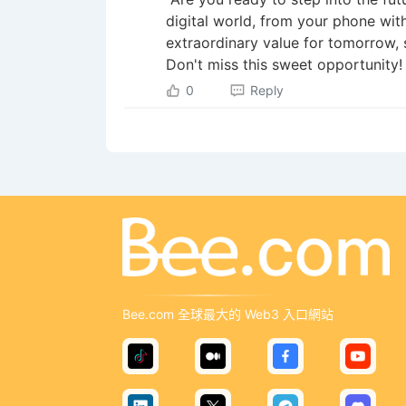
digital world, from your phone wit
extraordinary value for tomorrow, s
Don't miss this sweet opportunity!
0
Reply
Bee.com 全球最大的 Web3 入口網站