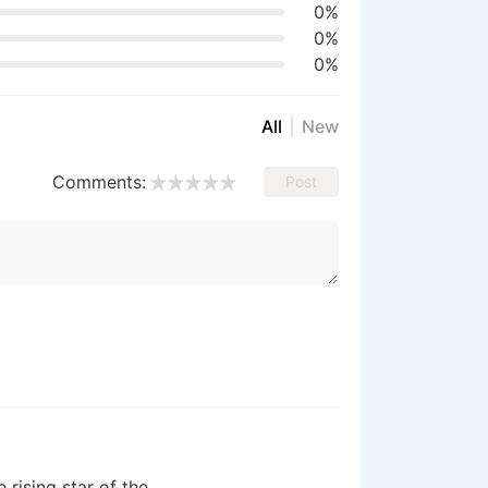
0%
0%
0%
All
New
Comments:
Post
 rising star of the