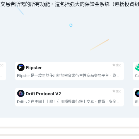
擇權交易者所需的所有功能。這包括強大的保證金系統（包括投資
bd
tbd
Flipster
tional institutional capital with DeFi — turning compliant RWAs into open, programmable, and highly liquid on-chain financial infrastructure.
Flipster 是一款易於使用的加密貨幣衍生性商品交易平台，為用戶提供一站式交易體驗，對 190 多種代幣的槓桿高達 100 倍。
C
tbd
Drift Protocol V2
Drift v2 在主網上上線！利用槓桿進行鏈上交易、借貸，安全賺取收益
新