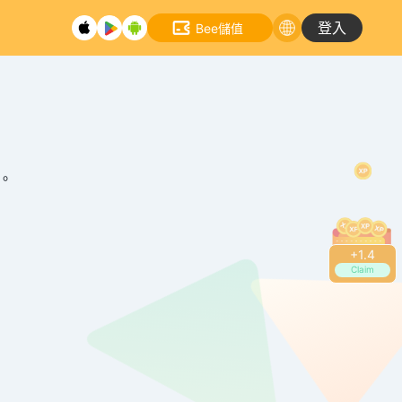
登入
Bee儲值
。
+
1.4
Claim