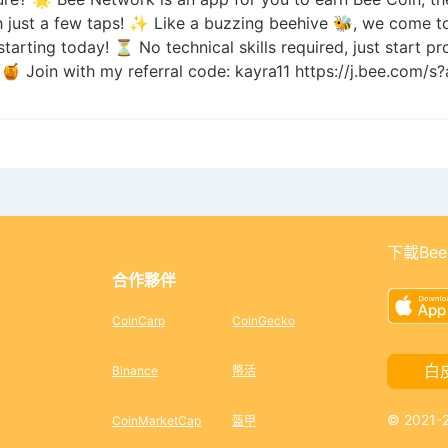
h just a few taps! ✨ Like a buzzing beehive 🐝, we come to
tarting today! ⏳ No technical skills required, just start p
 🍯 Join with my referral code: kayra11 https://j.bee.com/s
下載Bee
合作夥伴
CoinCarp
CoinGecko
白
Binance
幣活
© 2021
CoinMarketCap
盔甲