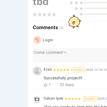
tbd
Comments
(2)
Login
Eren
Readers
2024-12-24 14
Successfully project!!
1
Reply
hakan ipek
Readers
2025-0
"Are you ready to step into the fut