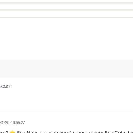
:38:05
3-20 09:55:27
ure? 🌟 Bee Network is an app for you to earn Bee Coin, the