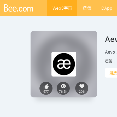
Web3宇宙
遊戲
DApp
Ae
Aev
標簽：
鏈接
677
76.5K
206