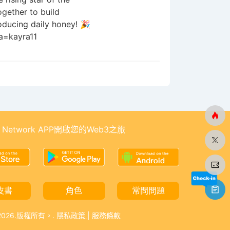
gether to build
roducing daily honey! 🎉
?a=kayra11
 Network APP開啟您的Web3之旅
皮書
角色
常問問題
-2026.版權所有。.
隱私政策
|
服務條款